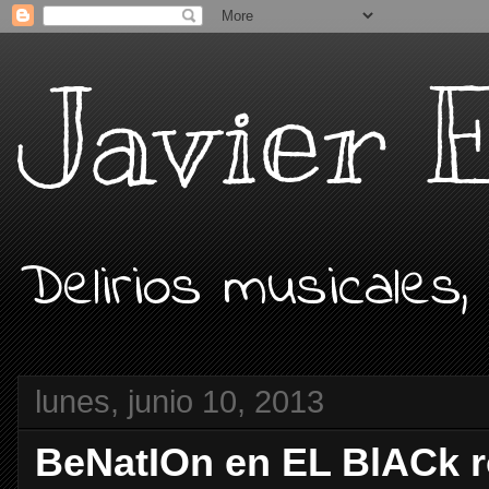
Javier 
Delirios musicales,
lunes, junio 10, 2013
BeNatIOn en EL BlACk 