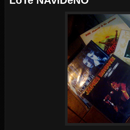
LoTe NAviDeÑO