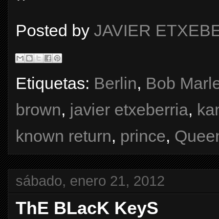
Posted by
JAVIER ETXEB
Etiquetas:
Berlin
,
Bob Marl
brown
,
javier etxeberria
,
ka
known return
,
prince
,
Quee
sábado, enero 21, 2012
ThE BLacK KeyS