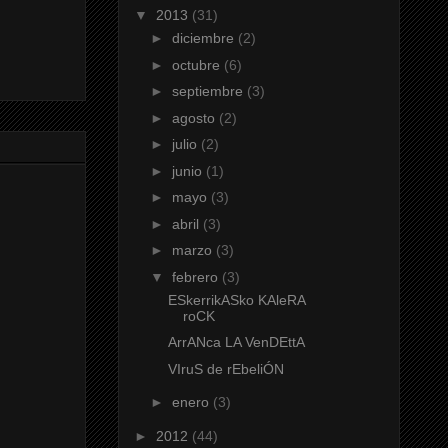
▼
2013
(31)
►
diciembre
(2)
►
octubre
(6)
►
septiembre
(3)
►
agosto
(2)
►
julio
(2)
►
junio
(1)
►
mayo
(3)
►
abril
(3)
►
marzo
(3)
▼
febrero
(3)
ESkerrikASko KAleRA
roCK
ArrANca LA VenDEttA
VIruS de rEbeliÓN
►
enero
(3)
►
2012
(44)