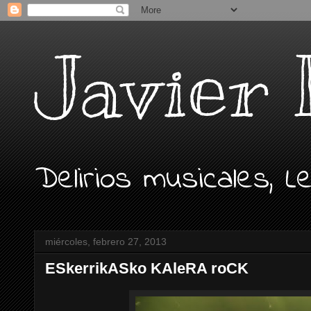
Javier 
Delirios musicales, 
miércoles, febrero 27, 2013
ESkerrikASko KAleRA roCK