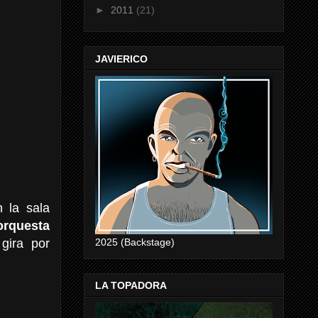
►
2011
(21)
JAVIERICO
 la sala
orquesta
gira por
2025 (Backstage)
LA TOPADORA