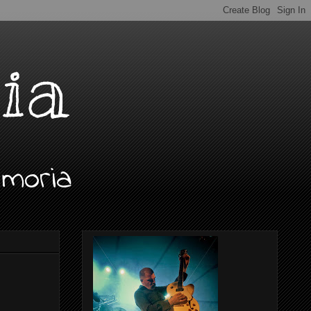
ia
emoria