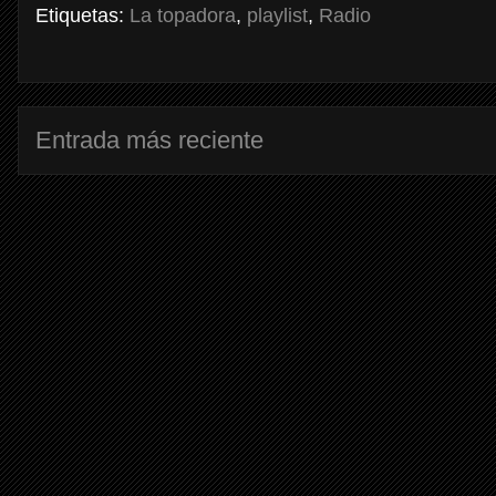
Etiquetas:
La topadora
,
playlist
,
Radio
Entrada más reciente